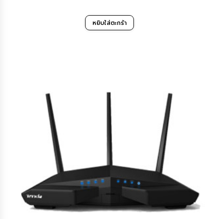
price
price
was:
is:
หยิบใส่ตะกร้า
2,140฿.
1,579฿.