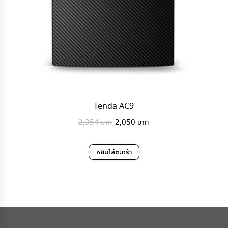
Tenda AC9
Original
Current
2,354
2,050
price
price
was:
is:
หยิบใส่ตะกร้า
2,354฿.
2,050฿.