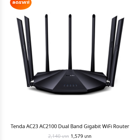
ลดราคา!
Tenda AC23 AC2100 Dual Band Gigabit WiFi Router
Original
Current
2,140
1,579