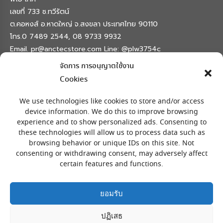
เลขที่ 733 ซ.ทวีรัตน์
ต.คอหงส์ อ.หาดใหญ่ จ.สงขลา ประเทศไทย 90110
โทร.0 7489 2544, 08 9733 9932
Email. pr@anctecstore.com Line: @plw3754c
จัดการ การอนุญาตใช้งาน
Find us on:
Facebook
X
Skype
Mail
Cookies
page
page
page
page
เครื่องหมายลงทะเบียน
opens
opens
opens
opens
We use technologies like cookies to store and/or access
in
in
in
in
device information. We do this to improve browsing
experience and to show personalized ads. Consenting to
new
new
new
new
these technologies will allow us to process data such as
window
window
window
window
browsing behavior or unique IDs on this site. Not
consenting or withdrawing consent, may adversely affect
certain features and functions.
ยอมรับ
ปฏิเสธ
สงวนลิขสิทธิ์ © โดย พีไอ เทค 733 ซ.ทวีรัตน์ อ.หาดใหญ่ จ.สงขลา