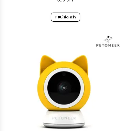
890
หยิบใส่ตะกร้า