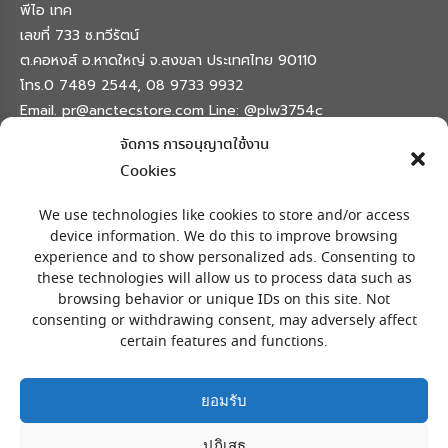
พีไอ เทค
เลขที่ 733 ซ.ทวีรัตน์
ต.คอหงส์ อ.หาดใหญ่ จ.สงขลา ประเทศไทย 90110
โทร.0 7489 2544, 08 9733 9932
Email. pr@anctecstore.com Line: @plw3754c
จัดการ การอนุญาตใช้งาน
Find us on:
Facebook
X
Skype
Mail
Cookies
page
page
page
page
เครื่องหมายลงทะเบียน
opens
opens
opens
opens
We use technologies like cookies to store and/or access
in
in
in
in
device information. We do this to improve browsing
experience and to show personalized ads. Consenting to
new
new
new
new
these technologies will allow us to process data such as
window
window
window
window
browsing behavior or unique IDs on this site. Not
consenting or withdrawing consent, may adversely affect
certain features and functions.
ยอมรับ
ปฏิเสธ
สงวนลิขสิทธิ์ © โดย พีไอ เทค 733 ซ.ทวีรัตน์ อ.หาดใหญ่ จ.สงขลา