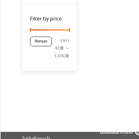
Filter by price
ราคา
ราคา
ราคา
คัดกรอง
ต่ำ
สูงสุด
40฿
—
สุด
1,490฿
Anctecstore
ช่องทางการชำระ
สินค้าทั้งหมด
โปรโมชั่นแนะนำ