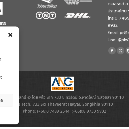
ต.คอหงส์ อ
ประเทศไทย 
โทร.0 748
9932
Email. pr@
Line: @pl
Find us on:
Faceboo
X
o
page
pag
s
opens
ope
in
in
t
new
new
window
win
สงวนลิขสิทธิ์ © โดย พีไอ เทค 733 ซ.ทวีรัตน์ อ.หาดใหญ่ จ.สงขลา 90110
ยด
PI Tech, 733 Soi Thaveerat Hatyai, Songkhla 90110
Phone: (+66)0 7489 2544, (+66)08 9733 9932