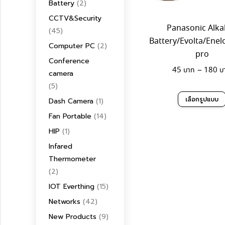
Battery
(2)
CCTV&Security
Panasonic Alka
(45)
Battery/Evolta/Ene
Computer PC
(2)
pro
Conference
45
–
180
camera
(5)
เลือกรูปแบบ
Dash Camera
(1)
Fan Portable
(14)
HIP
(1)
Infared
Thermometer
(2)
IOT Everthing
(15)
Networks
(42)
New Products
(9)