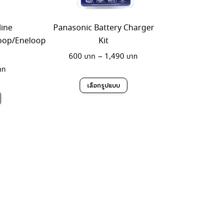
line
Panasonic Battery Charger
loop/Eneloop
Kit
Price
600
–
1,490
Price
range:
range:
600฿
This
เลือกรูปแบบ
45฿
through
This
product
through
1,490฿
product
has
180฿
has
multiple
multiple
variants.
variants.
The
The
options
options
may
may
be
be
chosen
chosen
on