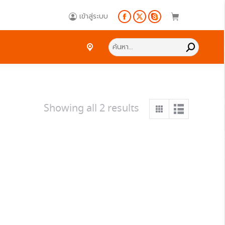
Search:
เข้าสู่ระบบ
Facebook
X
Skype
page
page
page
Search:
opens
opens
opens
in
in
in
new
new
new
window
window
window
Showing all 2 results