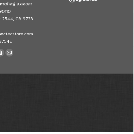
.หาดใหญ่ จ.สงขลา
90110
9 2544, 08 9733
anctecstore.com
w3754c
k
Skype
Mail
e
page
page
ns
opens
opens
in
in
new
new
dow
window
window