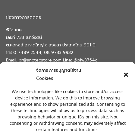
ช่องทางการติดต่อ
พีไอ เทค
เลขที่ 733 ซ.ทวีรัตน์
ต.คอหงส์ อ.หาดใหญ่ จ.สงขลา ประเทศไทย 90110
โทร.0 7489 2544, 08 9733 9932
Email. pr@anctecstore.com Line: @plw3754c
จัดการ การอนุญาตใช้งาน
Find us on:
Facebook
X
Skype
Mail
Cookies
page
page
page
page
เครื่องหมายลงทะเบียน
opens
opens
opens
opens
We use technologies like cookies to store and/or access
in
in
in
in
device information. We do this to improve browsing
experience and to show personalized ads. Consenting to
new
new
new
new
these technologies will allow us to process data such as
window
window
window
window
browsing behavior or unique IDs on this site. Not
consenting or withdrawing consent, may adversely affect
certain features and functions.