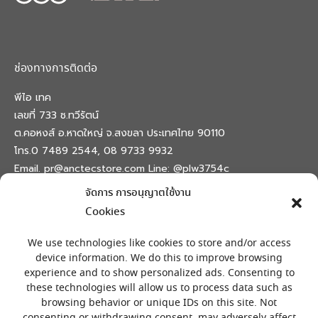
ช่องทางการติดต่อ
พีไอ เทค
เลขที่ 733 ซ.ทวีรัตน์
ต.คอหงส์ อ.หาดใหญ่ จ.สงขลา ประเทศไทย 90110
โทร.0 7489 2544, 08 9733 9932
Email. pr@anctecstore.com Line: @plw3754c
จัดการ การอนุญาตใช้งาน
Find us on:
Facebook
X
Skype
Mail
Cookies
page
page
page
page
เครื่องหมายลงทะเบียน
opens
opens
opens
opens
We use technologies like cookies to store and/or access
in
in
in
in
device information. We do this to improve browsing
experience and to show personalized ads. Consenting to
new
new
new
new
these technologies will allow us to process data such as
window
window
window
window
browsing behavior or unique IDs on this site. Not