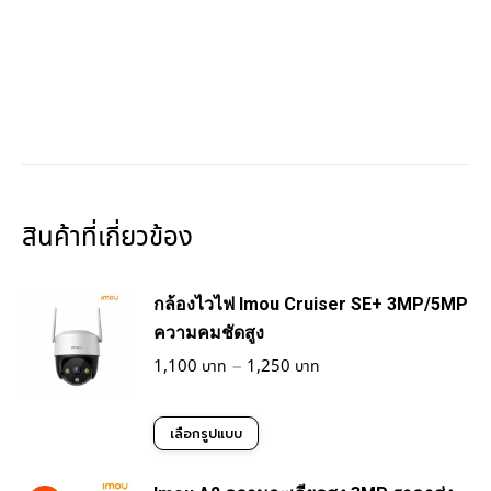
สินค้าที่เกี่ยวข้อง
กล้องไวไฟ Imou Cruiser SE+ 3MP/5MP
ความคมชัดสูง
Price
1,100
–
1,250
range:
1,100฿
This
เลือกรูปแบบ
through
product
1,250฿