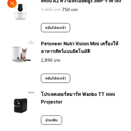
Imou A2 ความละเอียดสูง 3MP ราคาส่ง
has
Original
Current
1,400
750
multiple
price
price
variants.
was:
is:
หยิบใส่ตะกร้า
1,400฿.
750฿.
The
Petoneer Nutri Vision Mini เครื่องให้
options
อาหารสัตว์แบบอัตโนมัติ
may
2,890
be
chosen
หยิบใส่ตะกร้า
on
โปรเจคเตอร์สมาร์ท Wanbo TT mini
the
Projector
product
page
อ่านเพิ่ม