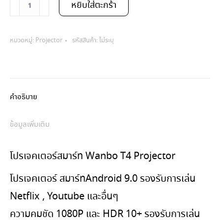
จำนวน
หยิบใส่ตะกร้า
โปร
เจ
หมวดหมู่:
Projector
รหัสสินค้า:
ไม่ระบุ
ค
เต
อร์
คำอธิบาย
สมา
ร์ท
ข้อมูลเพิ่มเติม
Wanbo
โปรเจคเตอร์สมาร์ท Wanbo T4 Projector
T4
โปรเจคเตอร์ สมาร์ทAndroid 9.0 รองรับการเล่น
Projector
Netflix , Youtube และอื่นๆ
ชิ้น
ความคมชัด 1080P และ HDR 10+ รองรับการเล่น