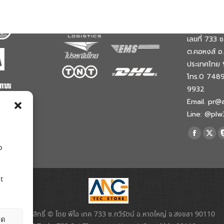
จัดส่งสินค้าผ่าน
ช่องทางการ
พีไอ เทค
เลขที่ 733 ซ.
ต.คอหงส์ อ
ประเทศไทย 
โทร.0 748
9932
Email. pr@
Line: @pl
Find us on:
Faceboo
X
o
page
pag
s
opens
ope
in
in
t
new
new
window
win
สงวนลิขสิทธิ์ © โดย พีไอ เทค 733 ซ.ทวีรัตน์ อ.หาดใหญ่ จ.สงขลา 90110
ยด