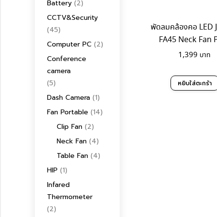
Battery
(2)
CCTV&Security
พัดลมคล้องคอ LED J
(45)
FA45 Neck Fan 
Computer PC
(2)
1,399
Conference
camera
(5)
หยิบใส่ตะกร้า
Dash Camera
(1)
Fan Portable
(14)
Clip Fan
(2)
Neck Fan
(4)
Table Fan
(4)
HIP
(1)
Infared
Thermometer
(2)