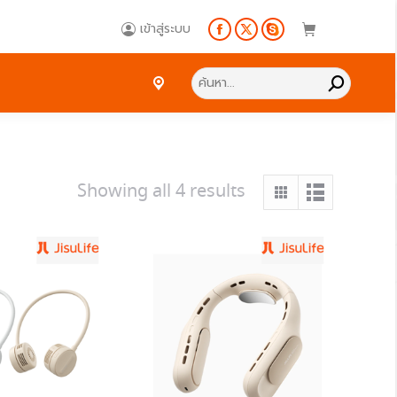
Search:
เข้าสู่ระบบ
Facebook
X
Skype
page
page
page
Search:
opens
opens
opens
in
in
in
new
new
new
window
window
window
Showing all 4 results