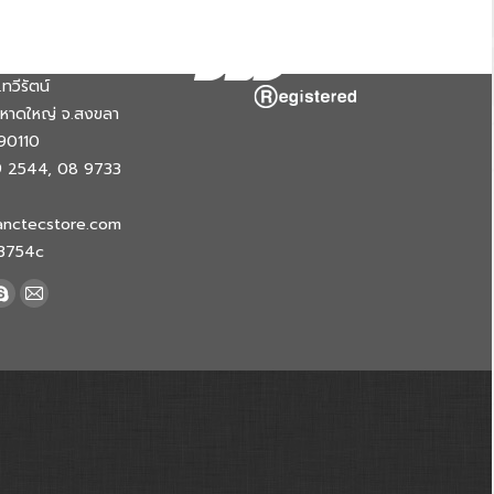
ติดต่อ
เครื่องหมายลงทะเบียน
ทวีรัตน์
.หาดใหญ่ จ.สงขลา
90110
9 2544, 08 9733
anctecstore.com
w3754c
k
Skype
Mail
e
page
page
ns
opens
opens
in
in
new
new
dow
window
window