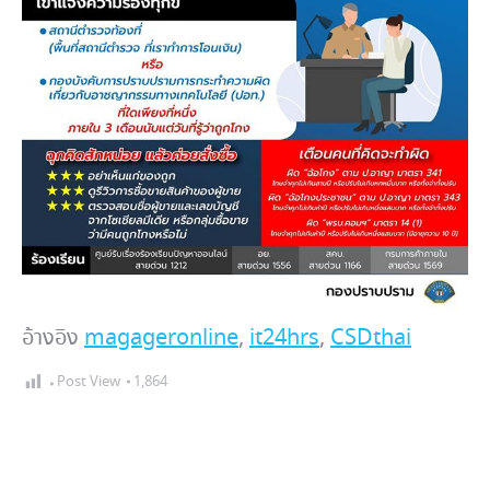
อ้างอิง
magageronline
,
it24hrs
,
CSDthai
Post View
1,864