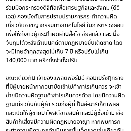
ร่วมมือกระทรวงดิจิทัลเพื่อเศรษฐกิจและสังคม (ดีอี
เอส) กองบังคับการปราบปรามการกระทำความผิด
เกี่ยวกับอาชญากรรมทางเทคโนโลยี ในการตรวจสอบ
เพื่อให้ถึงตัวผู้กระทำผิดผ่านสื่อโซเชียลแล้ว และเมื่อ
จับกุมได้จะส่งดำเนินคดีตามกฎหมายขั้นเด็ดขาด โดย
จะมีโทษจำคุกสูงสุดไม่เกิน 7 ปี หรือปรับไม่เกิน
140,000 บาท หรือทั้งจำทั้งปรับ
ขณะเดียวกัน เจ้าของแพลตฟอร์มอี-คอมเมิร์ซทุกราย
ที่มีผู้ขายหน้ากากอนามัยเข้าไปค้ากำไรเกินควร จะเข้า
ข่ายมีความผิดฐานค้ากำไรเกินควรด้วย โดยมีความผิด
ฐานเดียวกันกับผู้ค้า รวมถึงผู้ที่เป็นอี-มาร์เก็ตเพลส
และเปิดให้ผู้ขายมาโพสต์ขายสินค้าและมีผู้ซื้อเข้ามาซื้อ
สินค้าก็เสี่ยงมีความผิดกฎหมายอาญา หากพบการก
ระทำความผิดจะถูกดำเนินการขั้นเด็ดขาดเช่นเดียวกัน