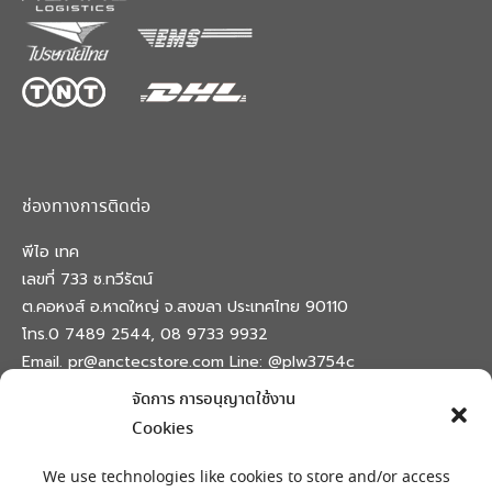
ช่องทางการติดต่อ
พีไอ เทค
เลขที่ 733 ซ.ทวีรัตน์
ต.คอหงส์ อ.หาดใหญ่ จ.สงขลา ประเทศไทย 90110
โทร.0 7489 2544, 08 9733 9932
Email. pr@anctecstore.com Line: @plw3754c
จัดการ การอนุญาตใช้งาน
Find us on:
Facebook
X
Skype
Mail
Cookies
page
page
page
page
เครื่องหมายลงทะเบียน
opens
opens
opens
opens
We use technologies like cookies to store and/or access