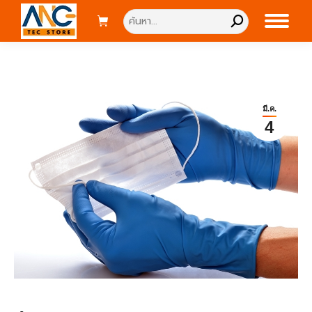
Search:
มี.ค.
4