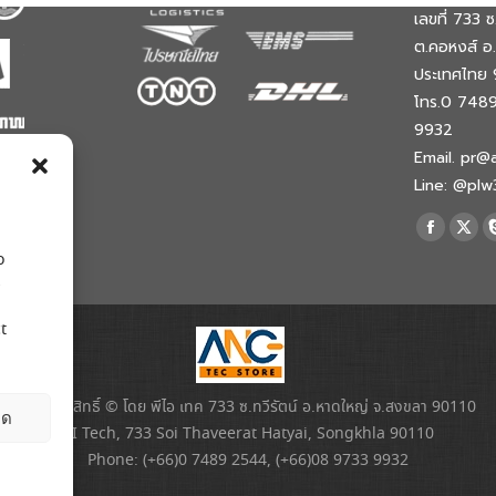
เลขที่ 733 ซ.
ต.คอหงส์ อ
ประเทศไทย 
โทร.0 748
9932
Email. pr@
Line: @pl
Find us on:
Faceboo
X
o
page
pag
s
opens
ope
in
in
t
new
new
window
win
สงวนลิขสิทธิ์ © โดย พีไอ เทค 733 ซ.ทวีรัตน์ อ.หาดใหญ่ จ.สงขลา 90110
ยด
PI Tech, 733 Soi Thaveerat Hatyai, Songkhla 90110
Phone: (+66)0 7489 2544, (+66)08 9733 9932