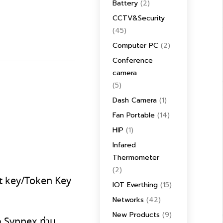
Battery
(2)
CCTV&Security
(45)
Computer PC
(2)
Conference
camera
(5)
Dash Camera
(1)
Fan Portable
(14)
HIP
(1)
Infared
Thermometer
(2)
uct key/Token Key
IOT Everthing
(15)
Networks
(42)
New Products
(9)
ทาง Synnex
ท่าน