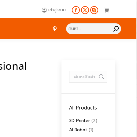
Search:
เข้าสู่ระบบ
Facebook
X
Skype
page
page
page
Search:
opens
opens
opens
in
in
in
new
new
new
window
window
window
sional
All Products
3D Printer
(2)
AI Robot
(1)