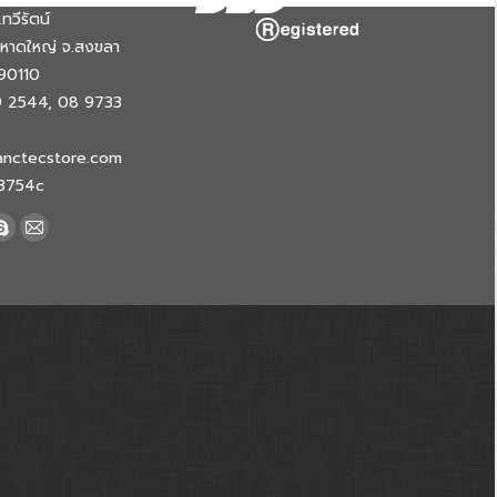
ทวีรัตน์
.หาดใหญ่ จ.สงขลา
90110
9 2544, 08 9733
anctecstore.com
w3754c
k
Skype
Mail
e
page
page
ns
opens
opens
in
in
new
new
dow
window
window