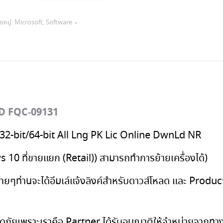
crosoft
indows
หมู่:
Microsoft
,
Software
ofessional
SD
C-
131
SD FQC-09131
32-bit/64-bit All Lng PK Lic Online DwnLd NR
 10 ที่ขายแยก (Retail))
สามารถทำการย้ายเครื่องได้)
ายๆท่านจะได้อีมเล์แจ้งลิงค์สำหรับดาวส์โหลด และ Prod
ลอดภัยเพราะเราคือ Partner ได้รับอนุญาติให้จำหน่ายจาก