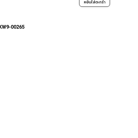
หยิบใส่ตะกร้า
 KW9-00265
จัดส่งสินค้าผ่าน
ช่องทางการ
พีไอ เทค