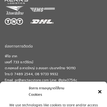
ช่องทางการติดต่อ
พีไอ เทค
เลขที่ 733 ซ.ทวีรัตน์
ต.คอหงส์ อ.หาดใหญ่ จ.สงขลา ประเทศไทย 90110
โทร.0 7489 2544, 08 9733 9932
Email. pr@anctecstore.com Line: @plw3754c
จัดการ การอนุญาตใช้งาน
Find us on:
Facebook
X
Skype
Mail
Cookies
page
page
page
page
เครื่องหมายลงทะเบียน
opens
opens
opens
opens
We use technologies like cookies to store and/or access