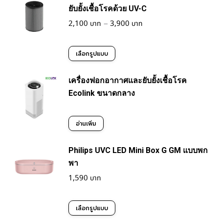
ยับยั้งเชื้อโรคด้วย UV-C
Price
2,100
–
3,900
range:
2,100฿
This
เลือกรูปแบบ
through
product
3,900฿
เครื่องฟอกอากาศและยับยั้งเชื้อโรค
has
Ecolink ขนาดกลาง
multiple
variants.
อ่านเพิ่ม
The
Philips UVC LED Mini Box G GM แบบพก
options
พา
may
1,590
be
This
เลือกรูปแบบ
chosen