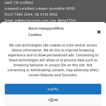
เลขที่ 733 ซ.ทวีรัตน์
ต.คอหงส์ อ.หาดใหญ่ จ.สงขลา ประเทศไทย 90110
โทร.0 7489 2544, 08 9733 9932
Email. pr@anctecstore.com Line: @plw3754c
จัดการ การอนุญาตใช้งาน
Find us on:
Facebook
X
Skype
Mail
Cookies
page
page
page
page
เครื่องหมายลงทะเบียน
opens
opens
opens
opens
We use technologies like cookies to store and/or access
in
in
in
in
device information. We do this to improve browsing
experience and to show personalized ads. Consenting to
new
new
new
new
these technologies will allow us to process data such as
window
window
window
window
browsing behavior or unique IDs on this site. Not
consenting or withdrawing consent, may adversely affect
certain features and functions.
ยอมรับ
ปฏิเสธ
สงวนลิขสิทธิ์ © โดย พีไอ เทค 733 ซ.ทวีรัตน์ อ.หาดใหญ่ จ.สงขลา
90110