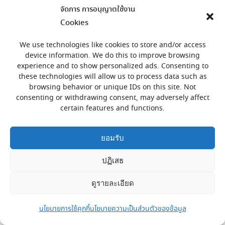
D-Link
จัดการ การอนุญาตใช้งาน
Cookies
Dlink
By
admin
02/01/2018
Leave a comment
We use technologies like cookies to store and/or access
device information. We do this to improve browsing
experience and to show personalized ads. Consenting to
these technologies will allow us to process data such as
browsing behavior or unique IDs on this site. Not
consenting or withdrawing consent, may adversely affect
certain features and functions.
สงวนลิขสิทธิ์ © โดย พีไอ เทค 733 ซ.ทวีรัตน์ อ.หาดใหญ่ จ.สงขลา
ยอมรับ
90110
PI Tech, 733 Soi Thaveerat Hatyai, Songkhla 90110
ปฏิเสธ
Phone: (+66)0 7489 2544, (+66)08 9733 9932
ดูรายละเอียด
นโยบายการใช้คุกกี้
นโยบายความเป็นส่วนตัวของข้อมูล