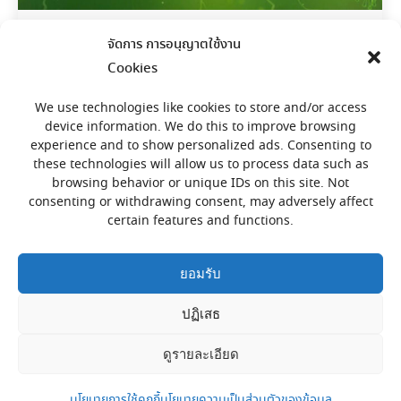
NVIDIA! สนับสนุนพัฒนาวัคซีน COVID-19
จัดการ การอนุญาตใช้งาน
Cookies
TechInside
By
admin
20/01/2021
NVIDIA! สนับสนุนพัฒนาวัคซีน COVID-19 สำหรับ
We use technologies like cookies to store and/or access
device information. We do this to improve browsing
นักวิจัยทั่ว…
experience and to show personalized ads. Consenting to
these technologies will allow us to process data such as
browsing behavior or unique IDs on this site. Not
consenting or withdrawing consent, may adversely affect
certain features and functions.
ยอมรับ
ปฏิเสธ
สงวนลิขสิทธิ์ © โดย พีไอ เทค 733 ซ.ทวีรัตน์ อ.หาดใหญ่ จ.สงขลา
90110
ดูรายละเอียด
PI Tech, 733 Soi Thaveerat Hatyai, Songkhla 90110
Phone: (+66)0 7489 2544, (+66)08 9733 9932
นโยบายการใช้คุกกี้
นโยบายความเป็นส่วนตัวของข้อมูล