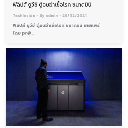
ฟิลิปส์ ยูวีซี ตู้อบฆ่าเชื้อโรค ขนาดมินิ
TechInside
By
admin
26/02/2021
ฟิลิปส์ ยูวีซี ตู้อบฆ่าเชื้อโรค ขนาดมินิ เผยแพร่
โดย pr@…