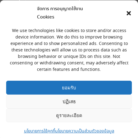
จัดการ การอนุญาตใช้งาน
Find us on:
Facebook
X
Skype
Mail
Cookies
page
page
page
page
เครื่องหมายลงทะเบียน
opens
opens
opens
opens
We use technologies like cookies to store and/or access
in
in
in
in
device information. We do this to improve browsing
experience and to show personalized ads. Consenting to
new
new
new
new
these technologies will allow us to process data such as
window
window
window
window
browsing behavior or unique IDs on this site. Not
consenting or withdrawing consent, may adversely affect
certain features and functions.
ยอมรับ
ปฏิเสธ
สงวนลิขสิทธิ์ © โดย พีไอ เทค 733 ซ.ทวีรัตน์ อ.หาดใหญ่ จ.สงขลา
90110
ดูรายละเอียด
PI Tech, 733 Soi Thaveerat Hatyai, Songkhla 90110
Phone: (+66)0 7489 2544, (+66)08 9733 9932
นโยบายการใช้คุกกี้
นโยบายความเป็นส่วนตัวของข้อมูล