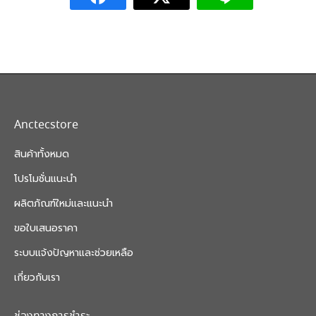
the
has
may
product
multiple
be
page
variants.
chosen
The
on
options
the
Anctecstore
may
product
สินค้าทั้งหมด
be
page
โปรโมชั่นแนะนำ
chosen
ผลิตภัณฑ์ใหม่และแนะนำ
on
ขอใบเสนอราคา
the
ระบบแจ้งปัญหาและช่วยเหลือ
product
เกี่ยวกับเรา
page