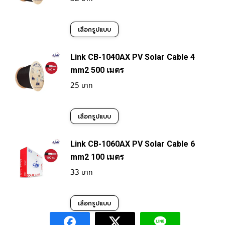
variants.
chosen
This
The
เลือกรูปแบบ
on
product
options
the
Link CB-1040AX PV Solar Cable 4
has
may
product
mm2 500 เมตร
multiple
be
25
page
variants.
chosen
This
The
เลือกรูปแบบ
on
product
options
the
Link CB-1060AX PV Solar Cable 6
has
may
product
mm2 100 เมตร
multiple
be
33
page
variants.
chosen
This
The
เลือกรูปแบบ
on
product
options