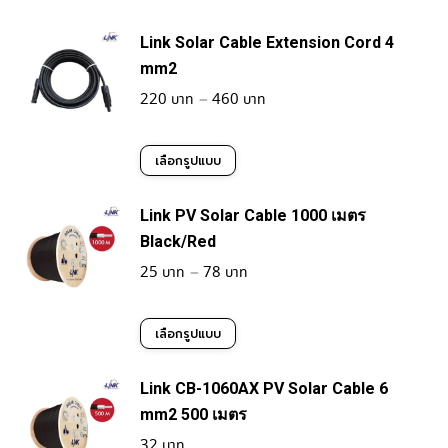
Link Solar Cable Extension Cord 4
mm2
Price
220
–
460
range:
220฿
This
เลือกรูปแบบ
through
product
460฿
Link PV Solar Cable 1000 เมตร
has
Black/Red
multiple
Price
25
–
78
variants.
range:
25฿
This
The
เลือกรูปแบบ
through
product
options
78฿
Link CB-1060AX PV Solar Cable 6
has
may
mm2 500 เมตร
multiple
be
32