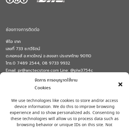
ช่องทางการติดต่อ
พีไอ เทค
เลขที่ 733 ซ.ทวีรัตน์
ต.คอหงส์ อ.หาดใหญ่ จ.สงขลา ประเทศไทย 90110
โทร.0 7489 2544, 08 9733 9932
Email. pr@anctecstore.com Line: @plw3754c
จัดการ การอนุญาตใช้งาน
Find us on:
Facebook
X
Skype
Mail
Cookies
page
page
page
page
เครื่องหมายลงทะเบียน
opens
opens
opens
opens
We use technologies like cookies to store and/or access
in
in
in
in
device information. We do this to improve browsing
experience and to show personalized ads. Consenting to
new
new
new
new
these technologies will allow us to process data such as
window
window
window
window
browsing behavior or unique IDs on this site. Not