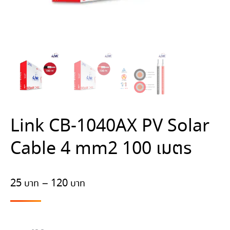
Link CB-1040AX PV Solar
Cable 4 mm2 100 เมตร
Price
25
–
120
range:
25฿
through